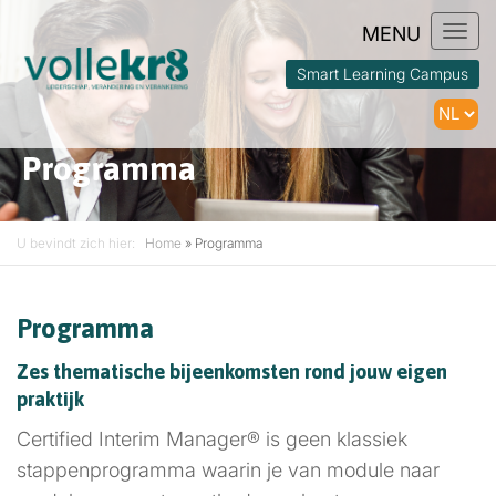
Togg
navi
Smart Learning Campus
Programma
U bevindt zich hier:
Home
»
Programma
Programma
Zes thematische bijeenkomsten rond jouw eigen
praktijk
Certified Interim Manager® is geen klassiek
stappenprogramma waarin je van module naar