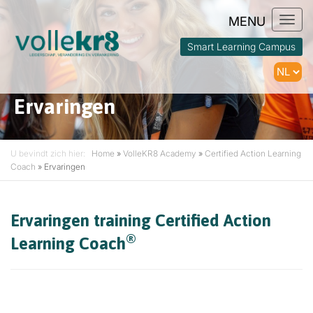
Togg
navi
Smart Learning Campus
Ervaringen
U bevindt zich hier:
Home
»
VolleKR8 Academy
»
Certified Action Learning
Coach
»
Ervaringen
Ervaringen training Certified Action
®
Learning Coach