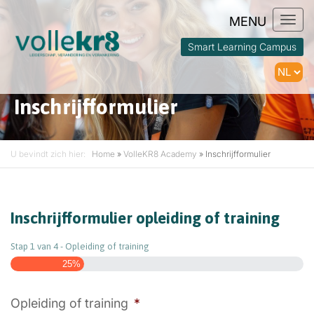
Togg
navi
Smart Learning Campus
Inschrijfformulier
U bevindt zich hier:
Home
»
VolleKR8 Academy
»
Inschrijfformulier
Inschrijfformulier opleiding of training
Stap
1
van
4
- Opleiding of training
25%
Opleiding of training
*