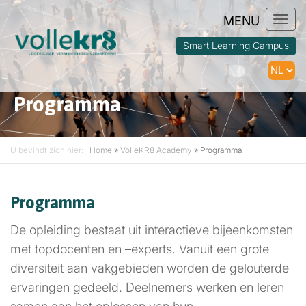
Togg
navi
Smart Learning Campus
Programma
U bevindt zich hier:
Home
»
VolleKR8 Academy
»
Programma
Programma
De opleiding bestaat uit interactieve bijeenkomsten
met topdocenten en –experts. Vanuit een grote
diversiteit aan vakgebieden worden de gelouterde
ervaringen gedeeld. Deelnemers werken en leren