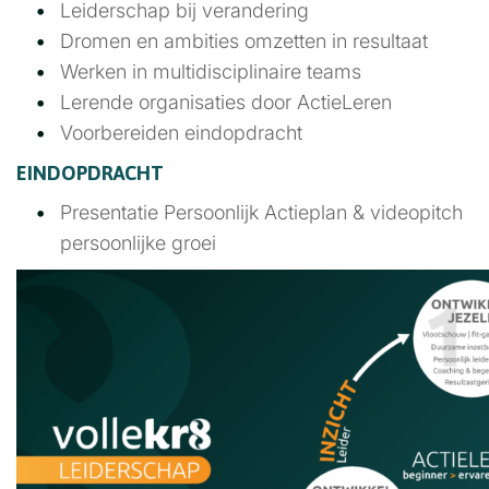
Leiderschap bij verandering
Dromen en ambities omzetten in resultaat
Werken in multidisciplinaire teams
Lerende organisaties door ActieLeren
Voorbereiden eindopdracht
EINDOPDRACHT
Presentatie Persoonlijk Actieplan & videopitch
persoonlijke groei