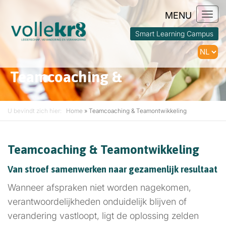
Togg
navi
Smart Learning Campus
Teamcoaching &
Teamontwikkeling
U bevindt zich hier:
Home
»
Teamcoaching & Teamontwikkeling
Teamcoaching & Teamontwikkeling
Van stroef samenwerken naar gezamenlijk resultaat
Wanneer afspraken niet worden nagekomen,
verantwoordelijkheden onduidelijk blijven of
verandering vastloopt, ligt de oplossing zelden