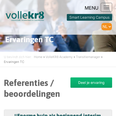
Togg
navi
Smart Learning Campus
Ervaringen TC
U bevindt zich hier:
Home
»
VolleKR8 Academy
»
Transitiemanager
»
Ervaringen TC
Referenties /
Deel je ervaring
beoordelingen