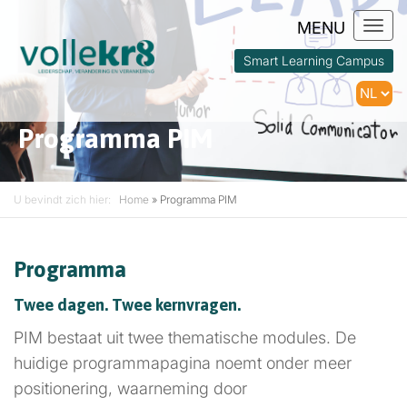
Togg
navi
Smart Learning Campus
Programma PIM
U bevindt zich hier:
Home
»
Programma PIM
Programma
Twee dagen. Twee kernvragen.
PIM bestaat uit twee thematische modules. De
huidige programmapagina noemt onder meer
positionering, waarneming door