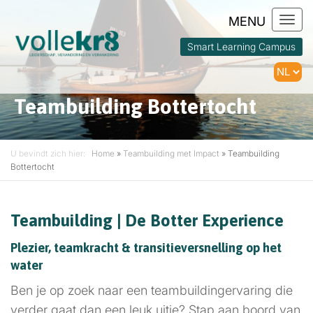
Togg
navi
Smart Learning Campus
Teambuilding Bottertocht
U bevindt zich hier:
Home
»
Teambuilding met Impact
»
Teambuilding
Bottertocht
Teambuilding | De Botter Experience
Plezier, teamkracht & transitieversnelling op het
water
Ben je op zoek naar een teambuildingervaring die
verder gaat dan een leuk uitje? Stap aan boord van