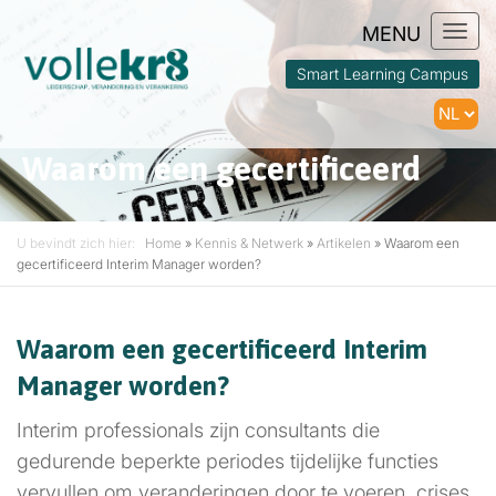
Togg
navi
Smart Learning Campus
Waarom een gecertificeerd
Interim Manager worden?
U bevindt zich hier:
Home
»
Kennis & Netwerk
»
Artikelen
»
Waarom een
gecertificeerd Interim Manager worden?
Waarom een gecertificeerd Interim
Manager worden?
Interim professionals zijn consultants die
gedurende beperkte periodes tijdelijke functies
vervullen om veranderingen door te voeren, crises