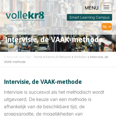
Togg
navi
Smart Learning Campus
Intervisie, de VAAK-methode
U bevindt zich hier:
Home
»
Kennis & Netwerk
»
Artikelen
»
Intervisie, de
VAAK-methode
Intervisie, de VAAK-methode
Intervisie is succesvol als het methodisch wordt
uitgevoerd. De keuze van een methode is
afhankelijk van de beschikbare tijd, de
groepsgrootte, de mogelijkheden van