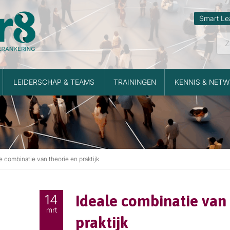
Smart Le
LEIDERSCHAP & TEAMS
TRAININGEN
KENNIS & NETW
e combinatie van theorie en praktijk
14
Ideale combinatie van
mrt
praktijk