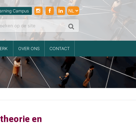
arning Campus
ERK
OVER ONS
CONTACT
 theorie en