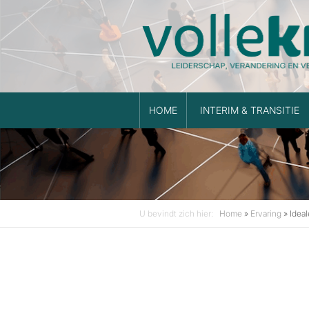
HOME
INTERIM & TRANSITIE
U bevindt zich hier:
Home
»
Ervaring
»
Ideal