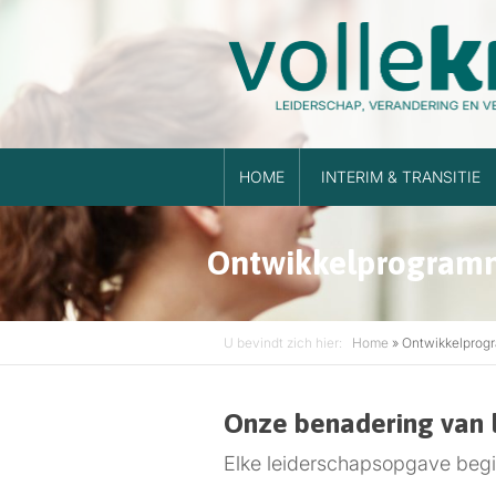
HOME
INTERIM & TRANSITIE
Ontwikkelprogramma
U bevindt zich hier:
Home
»
Ontwikkelprogr
Onze benadering van 
Elke leiderschapsopgave begi