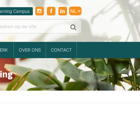
arning Campus
ERK
OVER ONS
CONTACT
ing