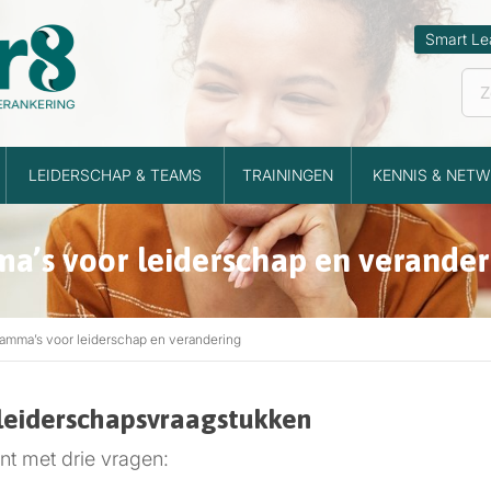
Smart Le
LEIDERSCHAP & TEAMS
TRAININGEN
KENNIS & NETW
’s voor leiderschap en verander
amma’s voor leiderschap en verandering
leiderschapsvraagstukken
nt met drie vragen: