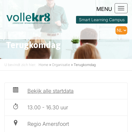
Togg
navi
Smart Learning Campus
Terugkomdag
U bevindt zich hier:
Home
»
Organisatie
»
Terugkomdag
Bekijk alle startdata
13.00 - 16.30 uur
Regio Amersfoort