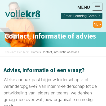
Togg
navi
Smart Learning Campus
Contact, informatie of advies
U bevindt zich hier:
Home
»
Contact, informatie of advies
Advies, informatie of
een vraag
?
Welke aanpak past bij jouw leiderschaps- of
veranderopgave? Van interim-leiderschap tot de
ontwikkeling van leiders en teams: we denken
graag mee over wat jouw organisatie nu nodig