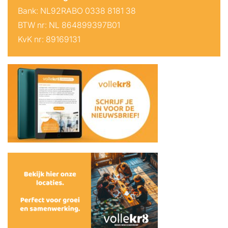
Bank: NL92RABO 0338 8181 38
BTW nr: NL 864899397B01
KvK nr: 89169131