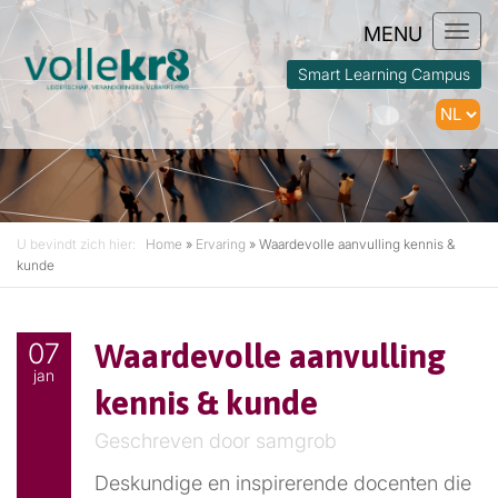
Togg
navi
Smart Learning Campus
U bevindt zich hier:
Home
»
Ervaring
»
Waardevolle aanvulling kennis &
kunde
07
Waardevolle aanvulling
jan
kennis & kunde
Geschreven door samgrob
Deskundige en inspirerende docenten die