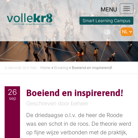
Togg
navi
Smart Learning Campus
U bevindt zich hier:
Home
»
Ervaring
»
Boeiend en inspirerend!
26
Boeiend en inspirerend!
sep
Geschreven door beheer
De driedaagse o.l.v. de heer de Roode
was een schot in de roos. De theorie werd
op fijne wijze verbonden met de praktijk,