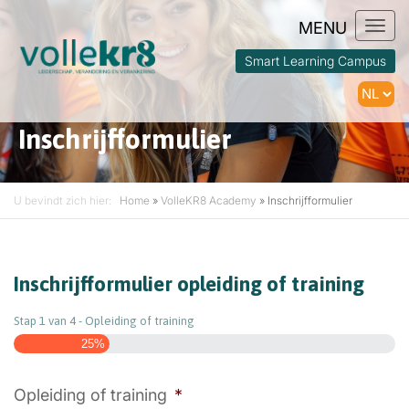
Togg
navi
Smart Learning Campus
Inschrijfformulier
U bevindt zich hier:
Home
»
VolleKR8 Academy
»
Inschrijfformulier
Inschrijfformulier opleiding of training
Stap
1
van
4
- Opleiding of training
25%
Opleiding of training
*