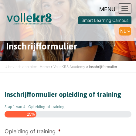
Togg
navi
Smart Learning Campus
Inschrijfformulier
U bevindt zich hier:
Home
»
VolleKR8 Academy
»
Inschrijfformulier
Inschrijfformulier opleiding of training
Stap
1
van
4
- Opleiding of training
25%
Opleiding of training
*